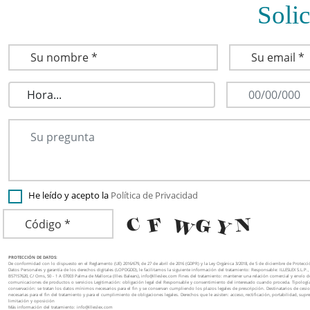
Solic
He leído y acepto la
Política de Privacidad
PROTECCIÓN DE DATOS:
De conformidad con lo dispuesto en el Reglamento (UE) 2016/679, de 27 de abril de 2016 (GDPR) y la Ley Orgánica 3/2018, de 5 de diciembre de Protecc
Datos Personales y garantía de los derechos digitales (LOPDGDD), le facilitamos la siguiente información del tratamiento: Responsable: ILLESLEX S.L.P.,
B57157620, C/ Oms, 50 - 1 A 07003 Palma de Mallorca (Illes Balears), info@illeslex.com Fines del tratamiento: mantener una relación comercial y envío d
comunicaciones de productos o servicios Legitimación: obligación legal del Responsable y consentimiento del interesado cuando proceda. Tipología
conservación: se tratan los datos mínimos necesarios para el fin y se conservan cumpliendo los plazos legales de prescripción. Destinatarios de cesio
necesarias para el fin del tratamiento y para el cumplimiento de obligaciones legales. Derechos que le asisten: acceso, rectificación, portabilidad, supre
limitación y oposición
Más información del tratamiento: info@illeslex.com