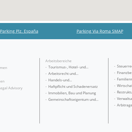
Parking Plz. España
Parking Via Roma SMAP
Arbeitsbereiche
Steuerre
Tourismus-, Hotel- und...
hmen
Finanzbe
Arbeitsrecht und...
Familienr
Handels-und...
gen
Wirtschaf
Haftpflicht und Schadenersatz
Legal Advisory
Restruktu
Immobilien, Bau und Planung
Verwaltu
Gemeinschaftseigentum und...
Arbitrag