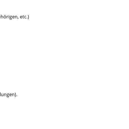
örigen, etc.)
lungen).