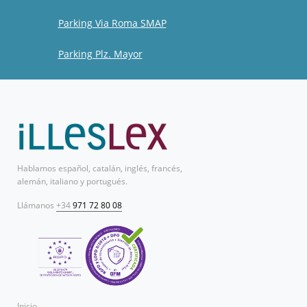
Parking Via Roma SMAP
Parking Plz. Mayor
Hablamos español, catalán, inglés, francés,
alemán, italiano y portugués.
Llámanos
+34
971 72 80 08
Inicio