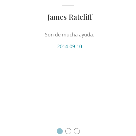
James Ratcliff
Son de mucha ayuda.
El servi
tan con
2014-09-10
seguire
para 
p
NEXT
El trab
excep
semana 
n
Su éti