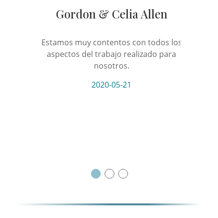
Gordon & Celia Allen
Estamos muy contentos con todos los
No se pu
aspectos del trabajo realizado para
mejorar e
nosotros.
Se h
aprec
NEXT
2020-05-21
nuevos
surgid
mucho g
a con