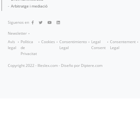
Arbitratge i mediació
Siguenos en
Newsletter
Avís
Política
Cookies
Consentimiento
Legal
Consentement
legal
de
Legal
Consent
Legal
Privacitat
Copyright 2022 - Illeslex.com - Diseño por
Diptere.com