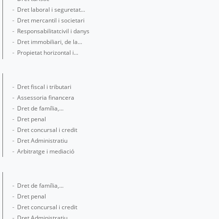
Dret laboral i seguretat...
Dret mercantil i societari
Responsabilitatcivil i danys
Dret immobiliari, de la...
Propietat horizontal i...
Dret fiscal i tributari
Assessoria financera
Dret de família,...
Dret penal
Dret concursal i credit
Dret Administratiu
Arbitratge i mediació
Dret de família,...
Dret penal
Dret concursal i credit
Dret Administratiu