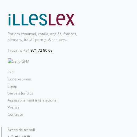
Parlem espanyol, català, anglès, francès,
alemany, italià i portugu&eacute;s.
Truca'ns
+34
971 72 80 08
Inici
Coneixeu-nos
Equip
Serveis Jurídics
Assessorament internacional
Prensa
Contacte
Àrees de treball
Dret turístic