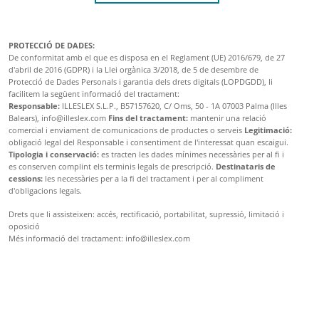
PROTECCIÓ DE DADES:
De conformitat amb el que es disposa en el Reglament (UE) 2016/679, de 27
d'abril de 2016 (GDPR) i la Llei orgànica 3/2018, de 5 de desembre de
Protecció de Dades Personals i garantia dels drets digitals (LOPDGDD), li
facilitem la següent informació del tractament:
Responsable:
ILLESLEX S.L.P., B57157620, C/ Oms, 50 - 1A 07003 Palma (Illes
Balears), info@illeslex.com
Fins del tractament:
mantenir una relació
comercial i enviament de comunicacions de productes o serveis
Legitimació:
obligació legal del Responsable i consentiment de l'interessat quan escaigui.
Tipologia i conservació:
es tracten les dades mínimes necessàries per al fi i
es conserven complint els terminis legals de prescripció.
Destinataris de
cessions:
les necessàries per a la fi del tractament i per al compliment
d'obligacions legals.
Drets que li assisteixen: accés, rectificació, portabilitat, supressió, limitació i
oposició
Més informació del tractament: info@illeslex.com