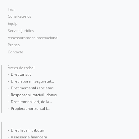
Inici
Coneixeu-nos
Equip
Serveis Jurídics
Assessorament internacional
Prensa
Contacte
Àrees de treball
Dret turístic
Dret laboral i seguretat...
Dret mercantil i societari
Responsabilitatcivil i danys
Dret immobiliari, de la...
Propietat horizontal i...
Dret fiscal i tributari
Assessoria financera