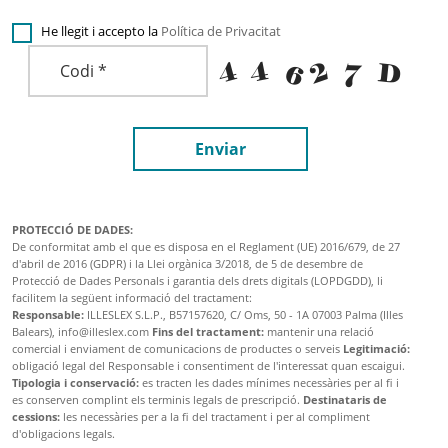
He llegit i accepto la
Política de Privacitat
Enviar
PROTECCIÓ DE DADES:
De conformitat amb el que es disposa en el Reglament (UE) 2016/679, de 27
d'abril de 2016 (GDPR) i la Llei orgànica 3/2018, de 5 de desembre de
Protecció de Dades Personals i garantia dels drets digitals (LOPDGDD), li
facilitem la següent informació del tractament:
Responsable:
ILLESLEX S.L.P., B57157620, C/ Oms, 50 - 1A 07003 Palma (Illes
Balears), info@illeslex.com
Fins del tractament:
mantenir una relació
comercial i enviament de comunicacions de productes o serveis
Legitimació:
obligació legal del Responsable i consentiment de l'interessat quan escaigui.
Tipologia i conservació:
es tracten les dades mínimes necessàries per al fi i
es conserven complint els terminis legals de prescripció.
Destinataris de
cessions:
les necessàries per a la fi del tractament i per al compliment
d'obligacions legals.