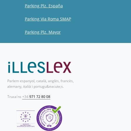
Parking Plz. España
Parking Via Roma SMAP
Parking Plz. Mayor
Parlem espanyol, català, anglès, francès,
alemany, italià i portugu&eacute;s.
Truca'ns
+34
971 72 80 08